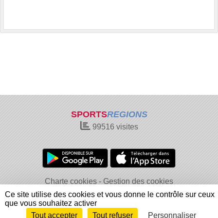
SPORTS
REGIONS
99516
visites
Charte cookies
Gestion des cookies
Informations légales
Signaler un contenu inapproprié
Ce site utilise des cookies et vous donne le contrôle sur ceux
que vous souhaitez activer
Tout accepter
Tout refuser
Personnaliser
Envie de participer ?
Connexion