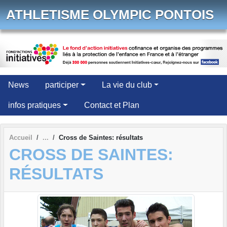
Panneau de gestion des cookies
ATHLETISME OLYMPIC PONTOIS
News
participer
La vie du club
infos pratiques
Contact et Plan
Accueil
Cross de Saintes: résultats
CROSS DE SAINTES:
RÉSULTATS