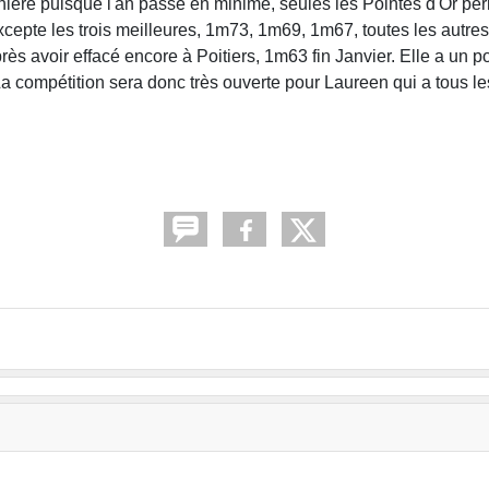
ière puisque l'an passé en minime, seules les Pointes d'Or per
cepte les trois meilleures, 1m73, 1m69, 1m67, toutes les autres
s avoir effacé encore à Poitiers, 1m63 fin Janvier. Elle a un po
 La compétition sera donc très ouverte pour Laureen qui a tous l