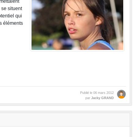
mettaient
 se situent
tentiel qui
es éléments
Publié le
06 mars 2012
par
Jacky GRAND