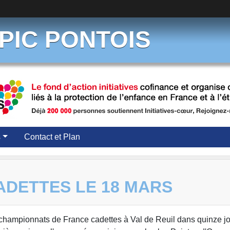
PIC PONTOIS
s
Contact et Plan
ADETTES LE 18 MARS
s championnats de France cadettes à Val de Reuil dans quinze j