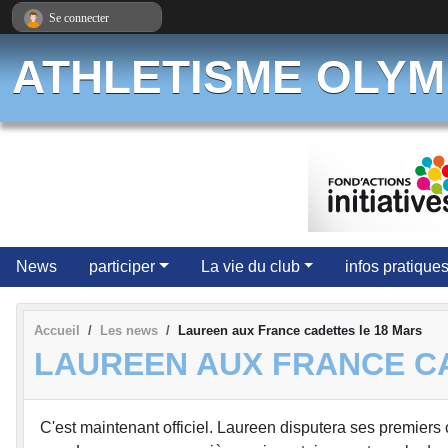
Panneau de gestion des cookies
Se connecter
ATHLETISME OLYM
News
participer
La vie du club
infos pratique
Accueil
Les news
Laureen aux France cadettes le 18 Mars
LAUREEN AUX FRANCE C
C'est maintenant officiel. Laureen disputera ses premier