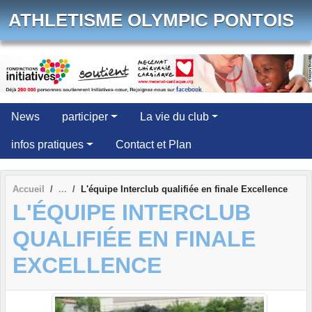
Panneau de gestion des cookies
ATHLETISME OLYMPIC PONTOIS
News
participer
La vie du club
infos pratiques
Contact et Plan
Accueil
L'équipe Interclub qualifiée en finale Excellence
L'ÉQUIPE INTERCLUB
QUALIFIÉE EN FINALE
EXCELLENCE