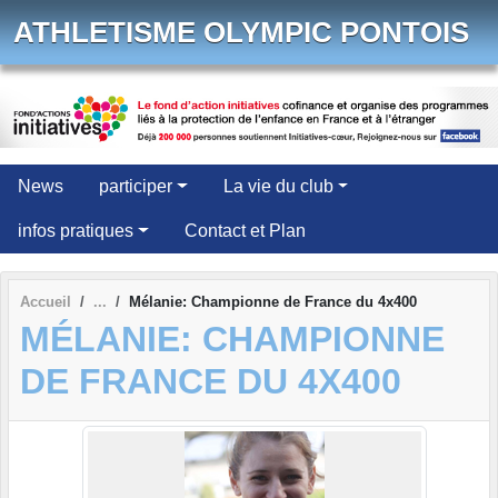
Panneau de gestion des cookies
ATHLETISME OLYMPIC PONTOIS
News
participer
La vie du club
infos pratiques
Contact et Plan
Accueil
Mélanie: Championne de France du 4x400
MÉLANIE: CHAMPIONNE
DE FRANCE DU 4X400