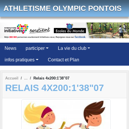
Panneau de gestion des cookies
ATHLETISME OLYMPIC PONTOIS
News
participer
La vie du club
infos pratiques
Contact et Plan
Accueil
Relais 4x200:1'38"07
RELAIS 4X200:1'38"07