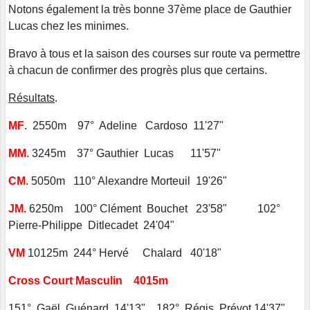
Notons également la très bonne 37ème place de Gauthier
Lucas chez les minimes.
Bravo à tous et la saison des courses sur route va permettre
à chacun de confirmer des progrès plus que certains.
Résultats
.
MF
. 2550m 97° Adeline Cardoso 11'27"
MM
. 3245m 37° Gauthier Lucas 11'57"
CM
. 5050m 110° Alexandre Morteuil 19'26"
JM.
6250m 100° Clément Bouchet 23'58" 102°
Pierre-Philippe Ditlecadet 24'04"
VM
10125m 244° Hervé Chalard 40'18"
Cross Court Masculin 4015m
151° Gaël Guénard 14'13" 182° Régis Prévot 14'37"