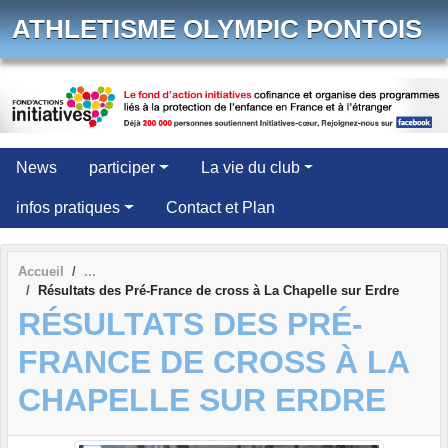
Panneau de gestion des cookies
ATHLETISME OLYMPIC PONTOIS
News
participer
La vie du club
infos pratiques
Contact et Plan
Accueil
Résultats des Pré-France de cross à La Chapelle sur Erdre
RÉSULTATS DES PRÉ-
FRANCE DE CROSS À LA
CHAPELLE SUR ERDRE