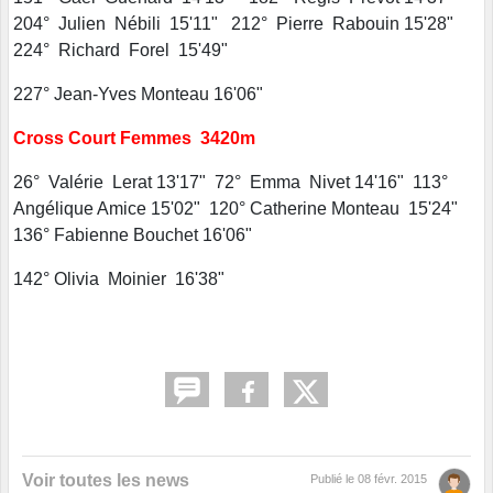
204° Julien Nébili 15'11" 212° Pierre Rabouin 15'28"
224° Richard Forel 15'49"
227° Jean-Yves Monteau 16'06"
Cross Court Femmes 3420m
26° Valérie Lerat 13'17" 72° Emma Nivet 14'16" 113°
Angélique Amice 15'02" 120° Catherine Monteau 15'24"
136° Fabienne Bouchet 16'06"
142° Olivia Moinier 16'38"
Voir toutes les news
Publié le
08 févr. 2015