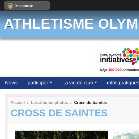
Panneau de gestion des cookies
Se connecter
ATHLETISME OLYM
News
participer
La vie du club
infos pratique
Accueil
Les albums photos
Cross de Saintes
CROSS DE SAINTES