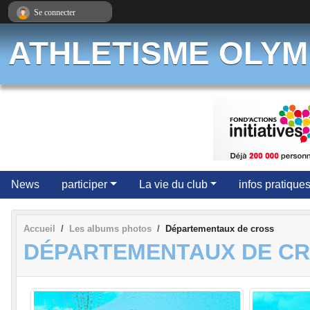
Panneau de gestion des cookies
Se connecter
ATHLETISME OLYM
News
participer
La vie du club
infos pratique
Accueil
Les albums photos
Départementaux de cross
DÉPARTEMENTAUX DE C