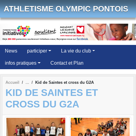
Panneau de gestion des cookies
ATHLETISME OLYMPIC PONTOIS
News
participer
La vie du club
infos pratiques
Contact et Plan
Accueil
Kid de Saintes et cross du G2A
KID DE SAINTES ET
CROSS DU G2A