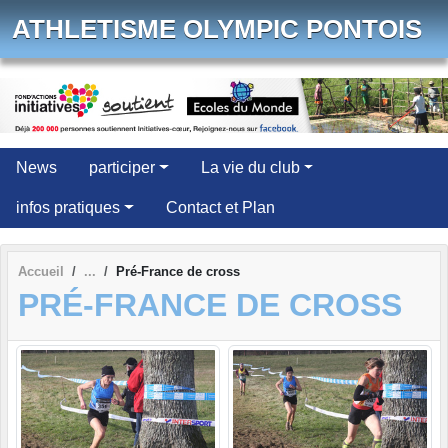
Panneau de gestion des cookies
ATHLETISME OLYMPIC PONTOIS
News
participer
La vie du club
infos pratiques
Contact et Plan
Accueil
Pré-France de cross
PRÉ-FRANCE DE CROSS