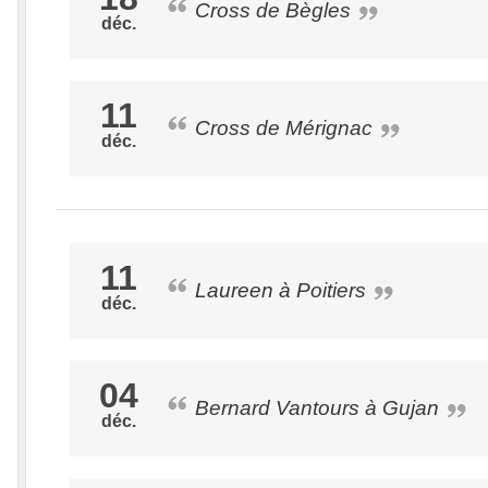
Cross de Bègles
déc.
11
Cross de Mérignac
déc.
11
Laureen à Poitiers
déc.
04
Bernard Vantours à Gujan
déc.