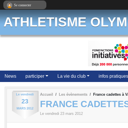
Panneau de gestion des cookies
Se connecter
ATHLETISME OLYM
News
participer
La vie du club
infos pratique
Accueil
Les évènements
France cadettes à V
Le
vendredi
23
FRANCE CADETTES 
MARS
2012
Le
vendredi
23
mars
2012