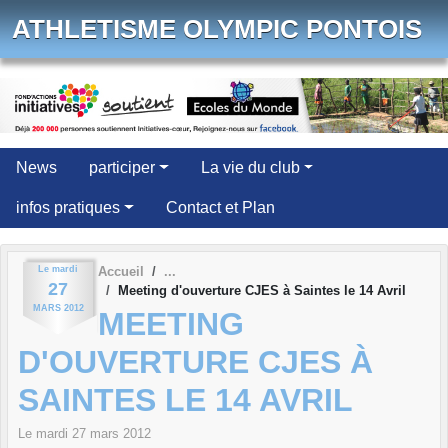
Panneau de gestion des cookies
ATHLETISME OLYMPIC PONTOIS
News
participer
La vie du club
infos pratiques
Contact et Plan
Le
mardi
Accueil
27
Meeting d'ouverture CJES à Saintes le 14 Avril
MARS
2012
MEETING
D'OUVERTURE CJES À
SAINTES LE 14 AVRIL
Le
mardi
27
mars
2012